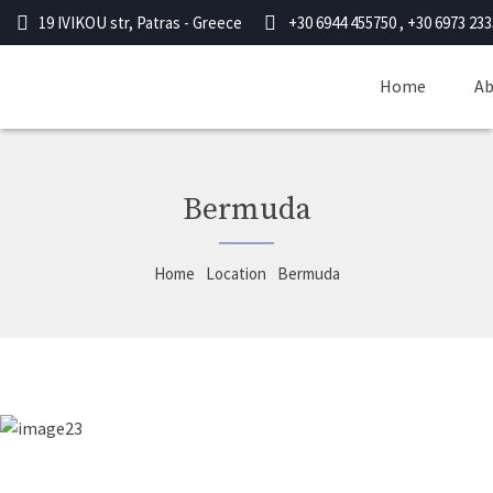
19 IVIKOU str, Patras - Greece
+30 6944 455750 , +30 6973 23
Home
Ab
Bermuda
Home
Location
Bermuda